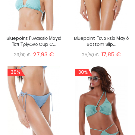
Bluepoint Γυναικείο Μαγιό
Bluepoint Γυναικείο Μαγιό
Τοπ Τρίγωνο Cup C...
Bottom Slip...
27,93 €
17,85 €
39,90 €
25,50 €
-30%
-30%