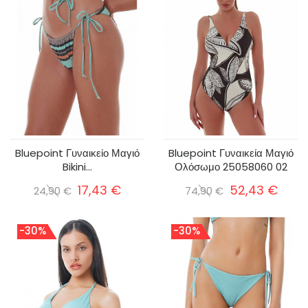
Bluepoint Γυναικείο Μαγιό
Bluepoint Γυναικεία Μαγιό
Bikini...
Ολόσωμο 25058060 02
17,43 €
52,43 €
24,90 €
74,90 €
-30%
-30%