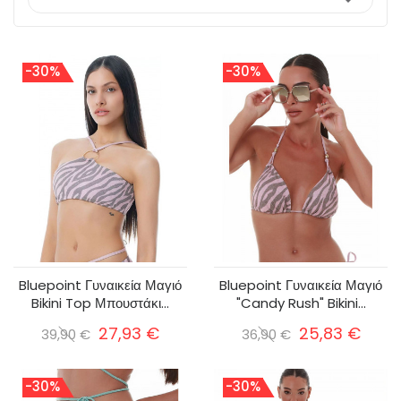

-30%
-30%
Bluepoint Γυναικεία Μαγιό
Bluepoint Γυναικεία Μαγιό
Bikini Top Μπουστάκι...
"Candy Rush" Bikini...
27,93 €
25,83 €
39,90 €
36,90 €
-30%
-30%