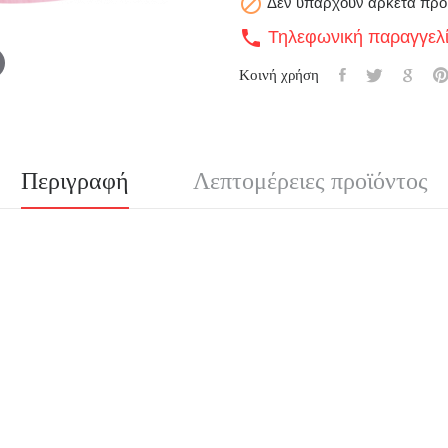

Δεν υπάρχουν αρκετά προ
Τηλεφωνική παραγγελ
call
Κοινή χρήση
Περιγραφή
Λεπτομέρειες προϊόντος