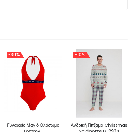
-30%
-10%
Γυναικείο Μαγιό Ολόσωμο
Ανδρική Πιτζάμα Christmas
Tommy...
Noidinotte FC2934