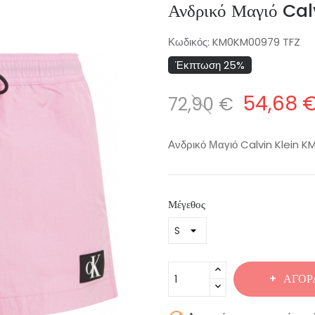
Ανδρικό Μαγιό Ca
Κωδικός:
KM0KM00979 TFZ
Έκπτωση 25%
54,68 
72,90 €
Ανδρικό Μαγιό Calvin Klein 
Μέγεθος
ΑΓΟΡ