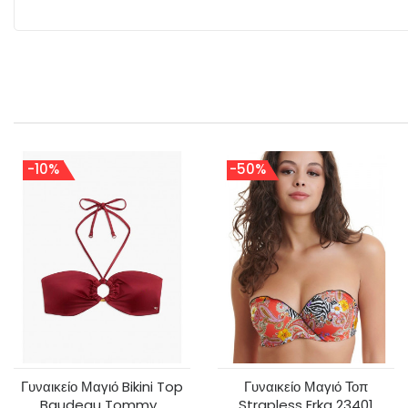
-10%
-50%
Γυναικείο Μαγιό Bikini Top
Γυναικείο Μαγιό Τοπ
Baudeau Tommy...
Strapless Erka 23401