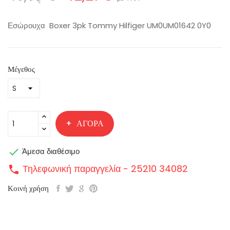
Εσώρουχα Boxer 3pk Tommy Hilfiger UM0UM01642 0Y0
Μέγεθος
ΑΓΟΡΆ

Άμεσα διαθέσιμο
Τηλεφωνική παραγγελία - 25210 34082
call
Κοινή χρήση