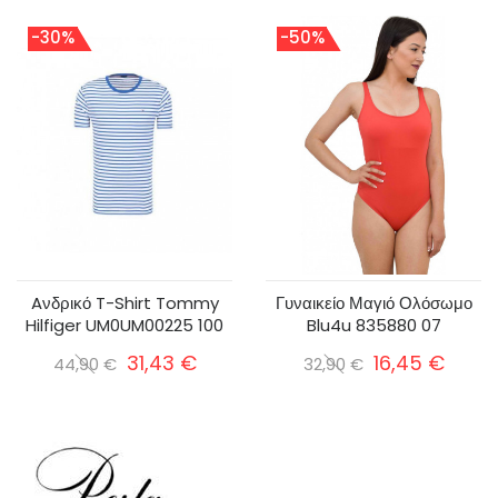
-30%
-50%
Aνδρικό T-Shirt Tommy
Γυναικείο Μαγιό Ολόσωμο
Hilfiger UM0UM00225 100
Blu4u 835880 07
31,43 €
16,45 €
44,90 €
32,90 €