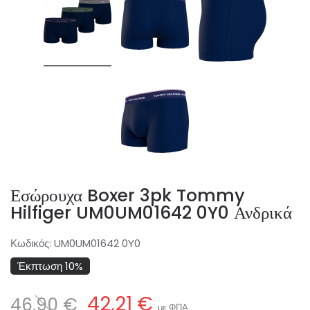
Εσώρουχα Boxer 3pk Tommy
Hilfiger UM0UM01642 0Y0 Ανδρικά
Κωδικός:
UM0UM01642 0Y0
Έκπτωση 10%
42,21 €
46,90 €
με ΦΠΑ