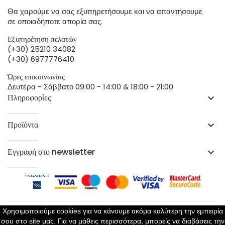
Θα χαρούμε να σας εξυπηρετήσουμε και να απαντήσουμε
σε οποιαδήποτε απορία σας.
Εξυπηρέτηση πελατών
(+30) 25210 34082
(+30) 6977776410
Ώρες επικοινωνίας
Δευτέρα - Σάββατο 09:00 - 14:00 & 18:00 - 21:00
Πληροφορίες
keyboard_arrow_down
Προϊόντα
keyboard_arrow_down
Εγγραφή στο newsletter
keyboard_arrow_down
Χρησιμοποιούμε cookies για να κάνουμε ακόμα καλύτερη την εμπειρία
σου στο site μας. Για να μάθεις περισσότερα, μπορείς να διαβάσεις την