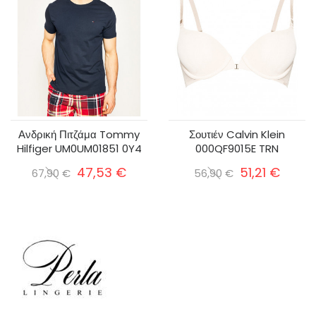
Ανδρική Πιτζάμα Tommy
Σουτιέν Calvin Klein
Hilfiger UM0UM01851 0Y4
000QF9015E TRN
47,53 €
51,21 €
67,90 €
56,90 €