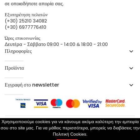
σε οποιαδήποτε απορία σας.
Εξυπηρέτηση πελατών
(+30) 25210 34082
(+30) 6977776410
Ώρες επικοινωνίας
Δευτέρα - Σάββατο 09:00 - 14:00 & 18:00 - 21:00
Πληροφορίες
keyboard_arrow_down
Προϊόντα
keyboard_arrow_down
Εγγραφή στο newsletter
keyboard_arrow_down
Χρησιμοποιούμε cookies για να κάνουμε ακόμα καλύτερη την εμπειρία
σου στο site μας. Για να μάθεις περισσότερα, μπορείς να διαβάσεις την
Copyright 2023 ©
Perla Lingerie
- All Rights Reserved
Πολιτική Cookies.