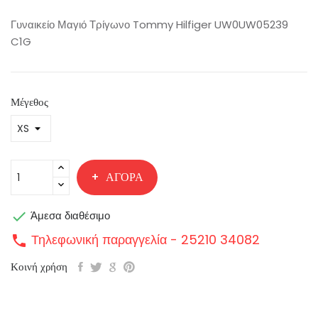
Γυναικείο Μαγιό Τρίγωνο Tommy Hilfiger UW0UW05239
C1G
Μέγεθος
ΑΓΟΡΆ

Άμεσα διαθέσιμο
Τηλεφωνική παραγγελία - 25210 34082
call
Κοινή χρήση