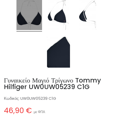
Γυναικείο Μαγιό Τρίγωνο Tommy
Hilfiger UW0UW05239 C1G
Κωδικός:
UW0UW05239 C1G
46,90 €
με ΦΠΑ