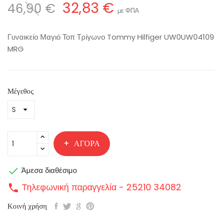
32,83 €
46,90 €
με ΦΠΑ
Γυναικείο Μαγιό Τοπ Τρίγωνο Tommy Hilfiger UW0UW04109
MRG
Μέγεθος
ΑΓΟΡΆ

Άμεσα διαθέσιμο
Τηλεφωνική παραγγελία - 25210 34082
call
Κοινή χρήση