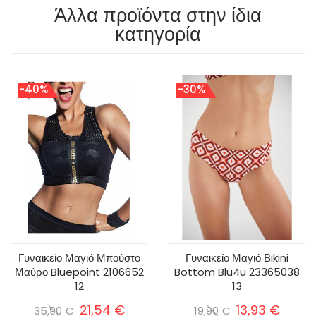
Άλλα προϊόντα στην ίδια
κατηγορία
-40%
-30%
Γυναικείο Μαγιό Μπούστο
Γυναικείο Μαγιό Βikini
Μαύρο Bluepoint 2106652
Bottom Blu4u 23365038
12
13
21,54 €
13,93 €
35,90 €
19,90 €