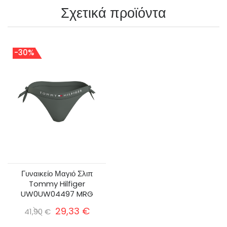
Σχετικά προϊόντα
-30%
Γυναικείο Μαγιό Σλιπ
Tommy Hilfiger
UW0UW04497 MRG
29,33 €
41,90 €