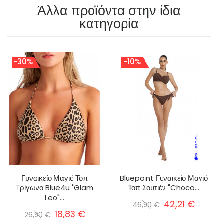
Άλλα προϊόντα στην ίδια
κατηγορία
-30%
-10%
Γυναικείο Μαγιό Τοπ
Bluepoint Γυναικείο Μαγιό
Τρίγωνο Blue4u "Glam
Τοπ Σουτιέν "Choco...
Leo"...
42,21 €
46,90 €
18,83 €
26,90 €