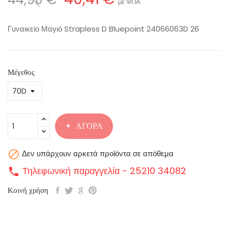
με ΦΠΑ
Γυναικείο Μαγιό Strapless D Bluepoint 24066063D 26
Μέγεθος
ΑΓΟΡΆ

Δεν υπάρχουν αρκετά προϊόντα σε απόθεμα
Τηλεφωνική παραγγελία - 25210 34082
call
Κοινή χρήση