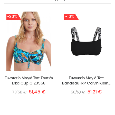
-30%
-10%
Γυναικείο Μαγιό Τοπ Σουτιέν
Γυναικείο Μαγιό Τοπ
Erka Cup G 23558
Bandeau-RP Calvin Klein...
51,45 €
51,21 €
73,50 €
56,90 €