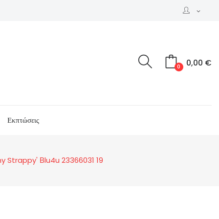
expand_more
0,00 €
0
Εκπτώσεις
nny Strappy' Βlu4u 23366031 19