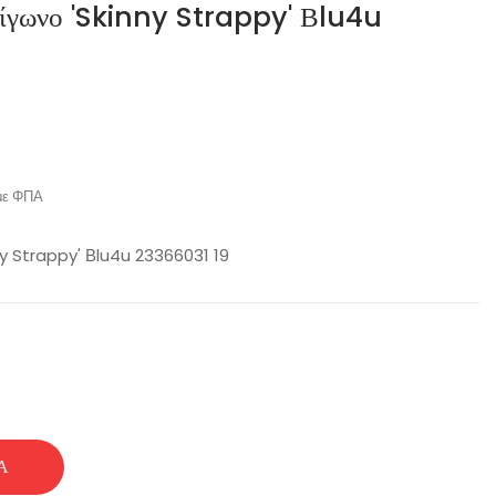
ρίγωνο 'Skinny Strappy' Βlu4u
με ΦΠΑ
ny Strappy' Βlu4u 23366031 19
Ά