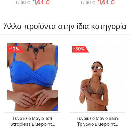
11,64 €
11,64 €
17,90 €
17,90 €
Άλλα προϊόντα στην ίδια κατηγορία
-10%
-30%
Γυναικείο Μαγιό Τοπ
Γυναικείο Μαγιό Bikini
Strapless Bluepoint...
Τρίγωνο Bluepoint...