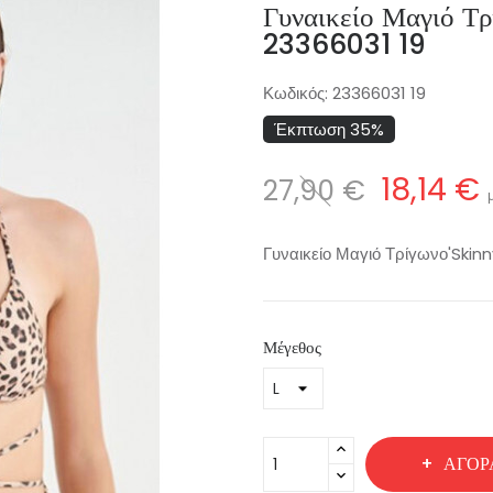
Γυναικείο Μαγιό Τ
23366031 19
Κωδικός:
23366031 19
Έκπτωση 35%
18,14 €
27,90 €
Γυναικείο Μαγιό Τρίγωνο'Skin
Μέγεθος
ΑΓΟΡ