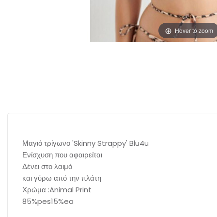
Hover to zoom
Μαγιό τρίγωνο 'Skinny Strappy' Blu4u
Ενίσχυση που αφαιρείται
Δένει στο λαιμό
και γύρω από την πλάτη
Χρώμα :Animal Print
85%pes15%ea