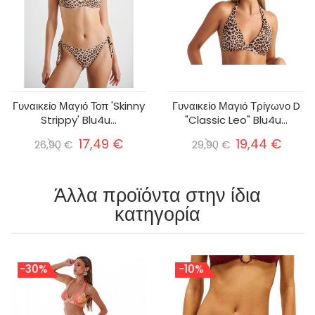
Γυναικείο Μαγιό Τοπ 'Skinny
Γυναικείο Μαγιό Τρίγωνο D
Strippy' Blu4u...
"Classic Leo" Blu4u...
17,49 €
19,44 €
26,90 €
29,90 €
Άλλα προϊόντα στην ίδια
κατηγορία
-30%
-10%