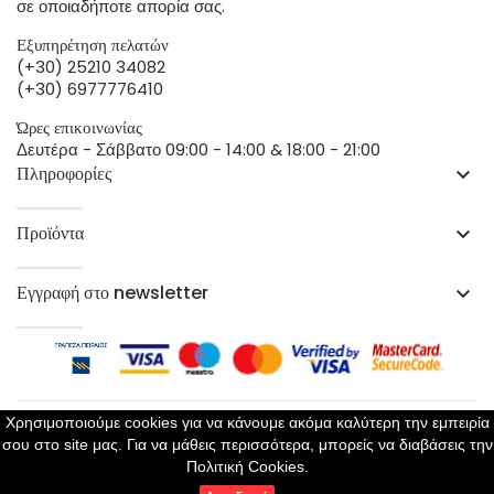
σε οποιαδήποτε απορία σας.
Εξυπηρέτηση πελατών
(+30) 25210 34082
(+30) 6977776410
Ώρες επικοινωνίας
Δευτέρα - Σάββατο 09:00 - 14:00 & 18:00 - 21:00
Πληροφορίες
keyboard_arrow_down
Προϊόντα
keyboard_arrow_down
Εγγραφή στο newsletter
keyboard_arrow_down
Χρησιμοποιούμε cookies για να κάνουμε ακόμα καλύτερη την εμπειρία
σου στο site μας. Για να μάθεις περισσότερα, μπορείς να διαβάσεις την
Copyright 2023 ©
Perla Lingerie
- All Rights Reserved
Πολιτική Cookies.