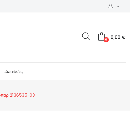
expand_more
0,00 €
0
Εκπτώσεις
εοπαρ 2136535-03