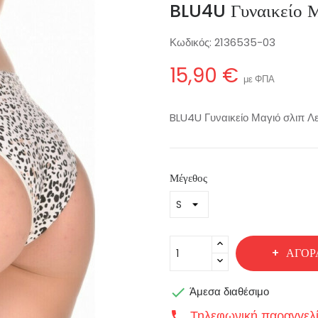
BLU4U Γυναικείο 
Κωδικός:
2136535-03
15,90 €
με ΦΠΑ
BLU4U Γυναικείο Μαγιό σλιπ 
Μέγεθος
ΑΓΟΡ

Άμεσα διαθέσιμο
Τηλεφωνική παραγγελ
call