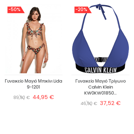
-50%
-20%
Γυναικείο Μαγιό Μπικίνι Lida
Γυναικείο Μαγιό Τρίγωνο
9-1201
Calvin Klein
KW0KW01850...
44,95 €
89,90 €
37,52 €
46,90 €