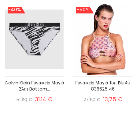
-40%
-50%
Calvin Klein Γυναικείο Μαγιό
Γυναικείο Μαγιό Τοπ Blu4u
Σλιπ Bottom...
836625 46
31,14 €
13,75 €
51,90 €
27,50 €