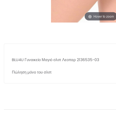
Hover to zoom
BLU4U Γυναικείο Μαγιό σλιπ Λεοπαρ 2136535-03
Πώληση μόνο του σλιπ