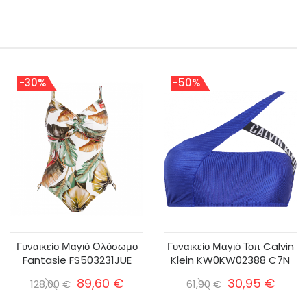
-30%
-50%
Γυναικείο Μαγιό Ολόσωμο
Γυναικείο Μαγιό Τοπ Calvin
Fantasie FS503231JUE
Klein KW0KW02388 C7N
89,60 €
30,95 €
128,00 €
61,90 €