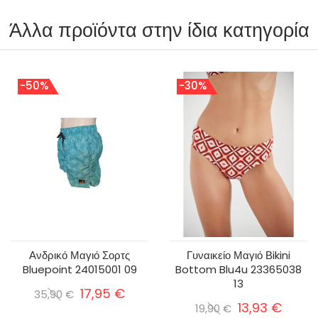
Άλλα προϊόντα στην ίδια κατηγορία
-50%
-30%
Ανδρικό Μαγιό Σορτς
Γυναικείο Μαγιό Βikini
Bluepoint 24015001 09
Bottom Blu4u 23365038
13
17,95 €
35,90 €
13,93 €
19,90 €