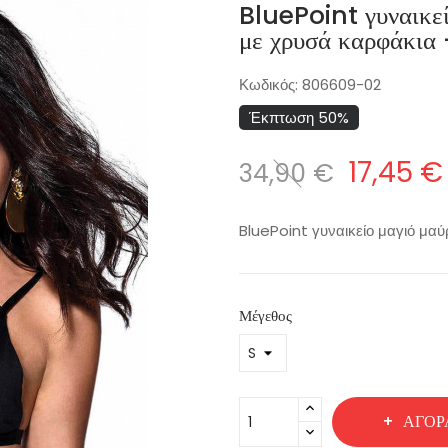
BluePoint γυναικεί
με χρυσά καρφάκι
Κωδικός:
806609-02
Έκπτωση 50%
17,45 €
34,90 €
BluePoint γυναικείο μαγιό μα
Μέγεθος
ΑΓΟΡ