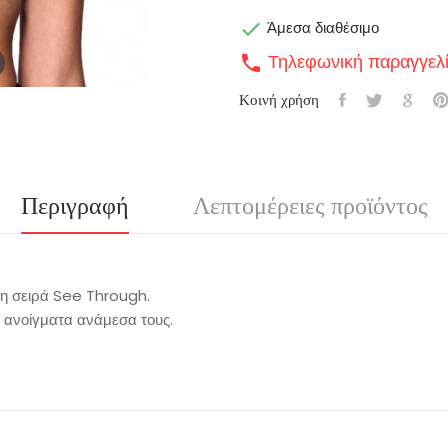

Άμεσα διαθέσιμο
Τηλεφωνική παραγγελ
call
Κοινή χρήση
Περιγραφή
Λεπτομέρειες προϊόντος
 τη σειρά See Through.
ς ανοίγματα ανάμεσα τους.
.