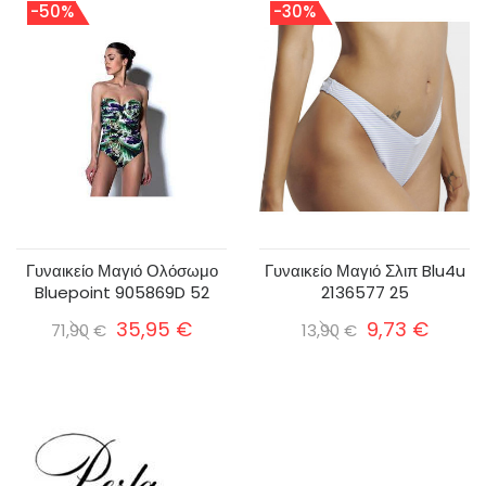
-50%
-30%
Γυναικείο Μαγιό Ολόσωμο
Γυναικείο Μαγιό Σλιπ Blu4u
Bluepoint 905869D 52
2136577 25
35,95 €
9,73 €
71,90 €
13,90 €