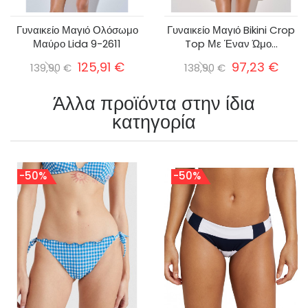
Γυναικείο Μαγιό Ολόσωμο
Γυναικείο Μαγιό Bikini Crop
Μαύρο Lida 9-2611
Top Με Έναν Ώμο...
125,91 €
97,23 €
139,90 €
138,90 €
Άλλα προϊόντα στην ίδια
κατηγορία
-50%
-50%