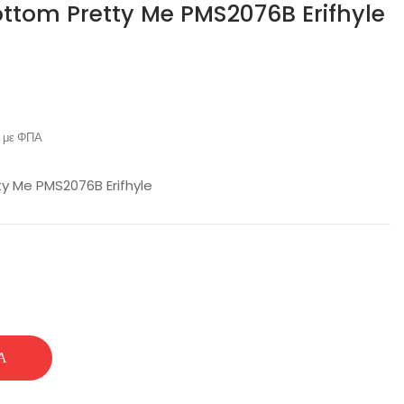
Bottom Pretty Me PMS2076B Erifhyle
με ΦΠΑ
ty Me PMS2076B Erifhyle
Ά