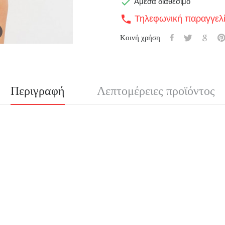

Άμεσα διαθέσιμο
Τηλεφωνική παραγγελ
call
Κοινή χρήση
Περιγραφή
Λεπτομέρειες προϊόντος