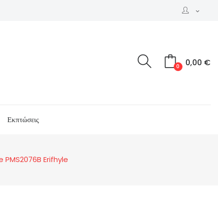
expand_more
0,00 €
0
Εκπτώσεις
e PMS2076B Erifhyle