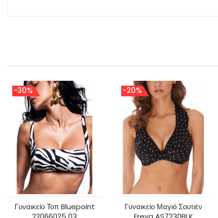
-30%
-20%
Γυναικείο Τοπ Bluepoint
Γυναικείο Μαγιό Σουτιέν
22066025 03
Freya AS7230BLK