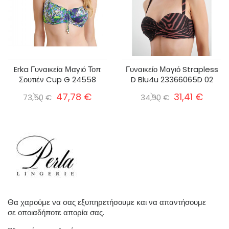
Erka Γυναικεία Μαγιό Τοπ
Γυναικείο Μαγιό Strapless
Σουτιέν Cup G 24558
D Blu4u 23366065D 02
47,78 €
31,41 €
73,50 €
34,90 €
Θα χαρούμε να σας εξυπηρετήσουμε και να απαντήσουμε
σε οποιαδήποτε απορία σας.