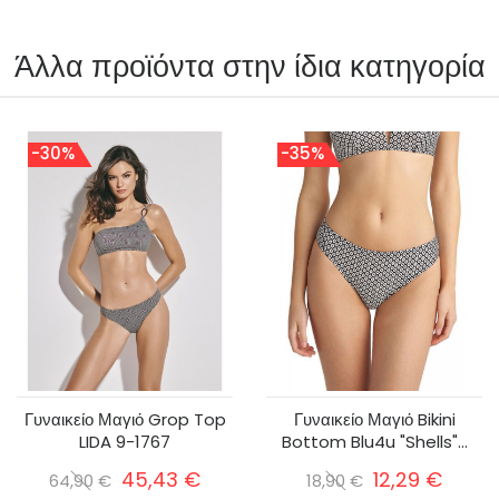
Άλλα προϊόντα στην ίδια κατηγορία
-30%
-35%
Γυναικείο Μαγιό Grop Top
Γυναικείο Μαγιό Bikini
LIDA 9-1767
Bottom Blu4u "Shells"...
45,43 €
12,29 €
64,90 €
18,90 €