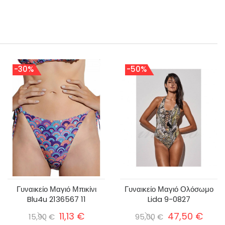
-30%
-50%
Γυναικείο Μαγιό Μπικίνι
Γυναικείο Μαγιό Ολόσωμο
Blu4u 2136567 11
Lida 9-0827
11,13 €
47,50 €
15,90 €
95,00 €