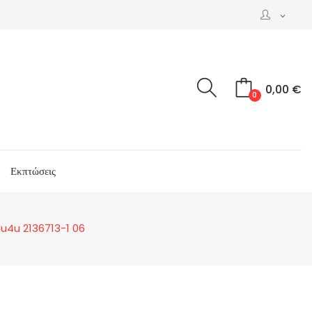
expand_more
0,00 €
0
Εκπτώσεις
Blu4u 2136713-1 06