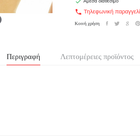

Άμεσα διαθέσιμο
Τηλεφωνική παραγγελ
call
Κοινή χρήση
Περιγραφή
Λεπτομέρειες προϊόντος