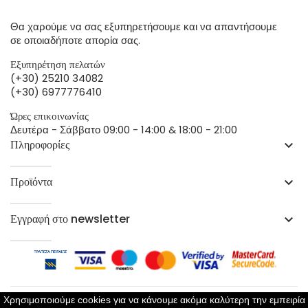
Θα χαρούμε να σας εξυπηρετήσουμε και να απαντήσουμε
σε οποιαδήποτε απορία σας.
Εξυπηρέτηση πελατών
(+30) 25210 34082
(+30) 6977776410
Ώρες επικοινωνίας
Δευτέρα - Σάββατο 09:00 - 14:00 & 18:00 - 21:00
Πληροφορίες
keyboard_arrow_down
Προϊόντα
keyboard_arrow_down
Εγγραφή στο newsletter
keyboard_arrow_down
Χρησιμοποιούμε cookies για να κάνουμε ακόμα καλύτερη την εμπειρία