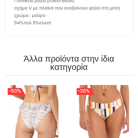
Γυναικείο μαγιό μπικίνι Blu4u
σχήμα V με πλαϊνά πού ανεβαίνουν ψηλά στη μέση
χρώμα : μαύρο
94%πολ 6%ελαστ
Άλλα προϊόντα στην ίδια
κατηγορία
-50%
-30%