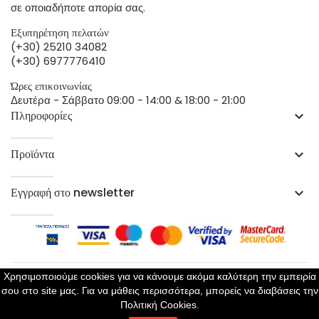
σε οποιαδήποτε απορία σας.
Εξυπηρέτηση πελατών
(+30) 25210 34082
(+30) 6977776410
Ώρες επικοινωνίας
Δευτέρα - Σάββατο 09:00 - 14:00 & 18:00 - 21:00
Πληροφορίες
keyboard_arrow_down
Προϊόντα
keyboard_arrow_down
Εγγραφή στο newsletter
keyboard_arrow_down
Χρησιμοποιούμε cookies για να κάνουμε ακόμα καλύτερη την εμπειρία
σου στο site μας. Για να μάθεις περισσότερα, μπορείς να διαβάσεις την
Copyright 2023 ©
Perla Lingerie
- All Rights Reserved
Πολιτική Cookies.