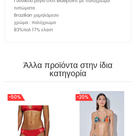
Γυναικείο μαγιό σλιπ Bluepoint με πολύχρωμα
τυπώματα
Brazilian χαμηλόμεσο
χρώμα : πολύχρωμο
83%πολ 17% ελαστ
Άλλα προϊόντα στην ίδια
κατηγορία
-50%
-20%