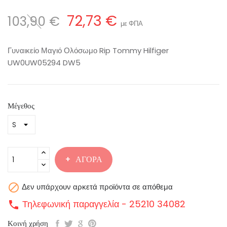
72,73 €
103,90 €
με ΦΠΑ
Γυναικείο Μαγιό Ολόσωμο Rip Tommy Hilfiger
UW0UW05294 DW5
Μέγεθος
ΑΓΟΡΆ

Δεν υπάρχουν αρκετά προϊόντα σε απόθεμα
Τηλεφωνική παραγγελία - 25210 34082
call
Κοινή χρήση