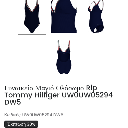
Γυναικείο Μαγιό Ολόσωμο Rip
Tommy Hilfiger UW0UW05294
DW5
Κωδικός:
UW0UW05294 DW5
Έκπτωση 30%