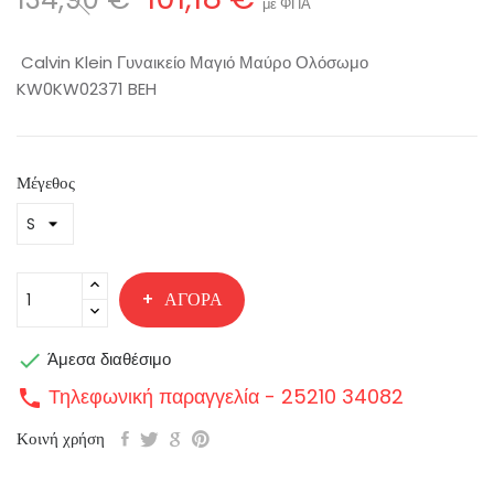
με ΦΠΑ
Calvin Klein Γυναικείο Μαγιό Μαύρο Ολόσωμο
KW0KW02371 BEH
Μέγεθος
ΑΓΟΡΆ

Άμεσα διαθέσιμο
Τηλεφωνική παραγγελία - 25210 34082
call
Κοινή χρήση