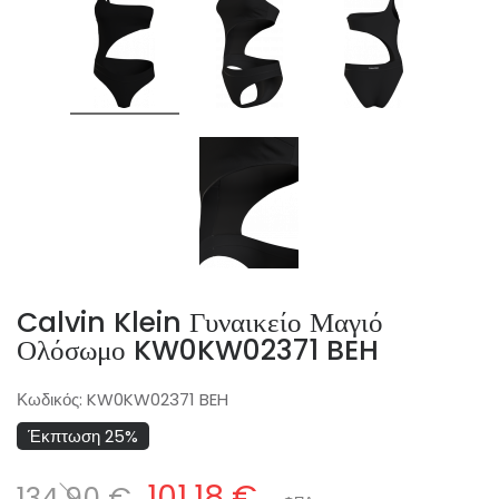
Calvin Klein Γυναικείο Μαγιό
Ολόσωμο KW0KW02371 BEH
Κωδικός:
KW0KW02371 BEH
Έκπτωση 25%
101,18 €
134,90 €