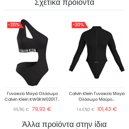
Σχετικά προϊόντα
-20%
-30%
Γυναικείο Μαγιό Ολόσωμο
Calvin Klein Γυναικείο Μαγιό
Calvin Klein KW0KW02017...
Ολόσωμο Μαύρο...
79,92 €
101,43 €
99,90 €
144,90 €
Άλλα προϊόντα στην ίδια