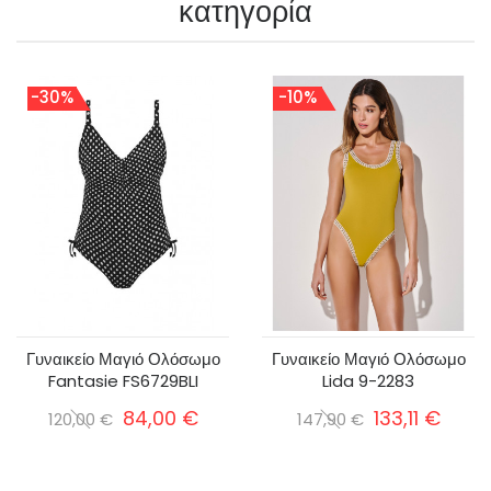
κατηγορία
-30%
-10%
Γυναικείο Μαγιό Ολόσωμο
Γυναικείο Μαγιό Ολόσωμο
Fantasie FS6729BLI
Lida 9-2283
84,00 €
133,11 €
120,00 €
147,90 €