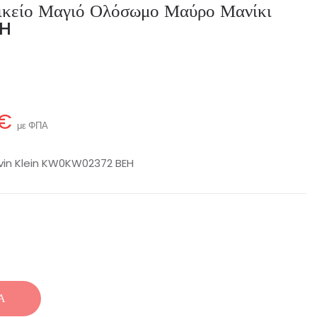
ικείο Μαγιό Ολόσωμο Μαύρο Μανίκι
H
 €
με ΦΠΑ
lvin Klein KW0KW02372 BEH
Ά