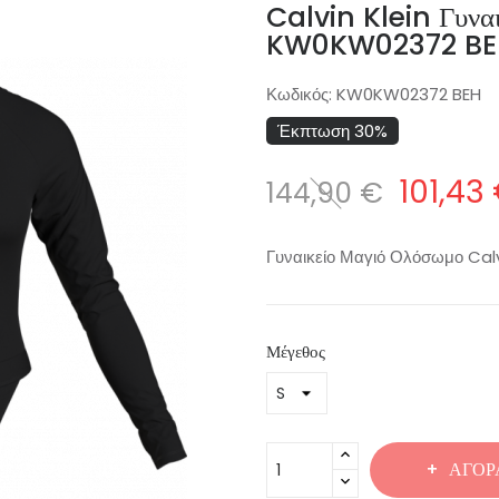
Calvin Klein Γυνα
KW0KW02372 BE
Κωδικός:
KW0KW02372 BEH
Έκπτωση 30%
101,43
144,90 €
Γυναικείο Μαγιό Ολόσωμο Ca
Μέγεθος
ΑΓΟΡ