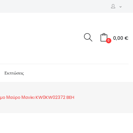
expand_more
0,00 €
0
Εκπτώσεις
όσωμο Μαύρο Μανίκι KW0KW02372 BEH