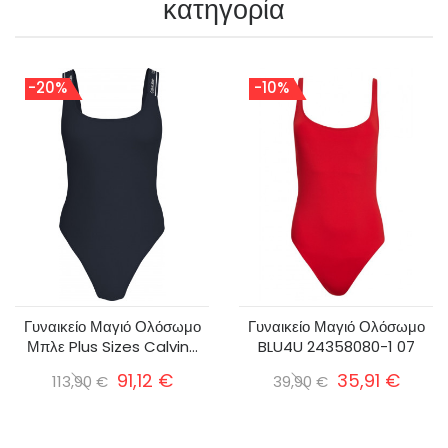
κατηγορία
-20%
-10%
Γυναικείο Μαγιό Ολόσωμο
Γυναικείο Μαγιό Ολόσωμο
Μπλε Plus Sizes Calvin...
BLU4U 24358080-1 07
91,12 €
35,91 €
113,90 €
39,90 €