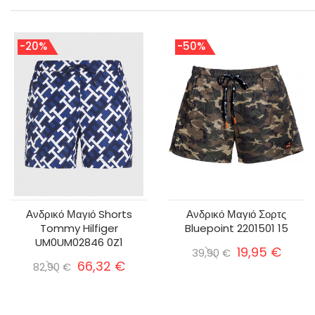
-20%
-50%
Ανδρικό Μαγιό Shorts
Ανδρικό Μαγιό Σορτς
Tommy Hilfiger
Bluepoint 2201501 15
UM0UM02846 0Z1
19,95 €
39,90 €
66,32 €
82,90 €