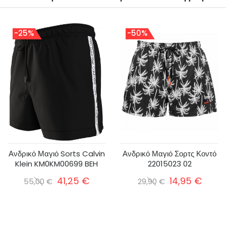
-25%
-50%
Ανδρικό Μαγιό Sorts Calvin
Ανδρικό Μαγιό Σορτς Κοντό
Klein KM0KM00699 BEH
22015023 02
41,25 €
14,95 €
55,00 €
29,90 €