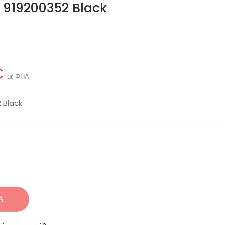
d 919200352 Black
€
με ΦΠΑ
 Black
Ά