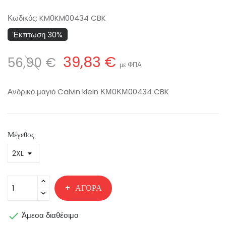
Κωδικός:
KM0KM00434 CBK
Έκπτωση 30%
39,83 €
56,90 €
με ΦΠΑ
Ανδρικό μαγιό Calvin klein ΚΜ0ΚΜ00434 CBK
Μέγεθος
ΑΓΟΡΆ

Άμεσα διαθέσιμο