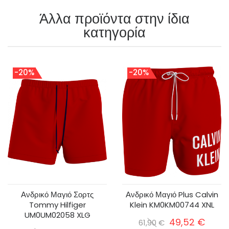
Άλλα προϊόντα στην ίδια
κατηγορία
-20%
-20%
Ανδρικό Μαγιό Σορτς
Ανδρικό Μαγιό Plus Calvin
Tommy Hilfiger
Klein KM0KM00744 XNL
UM0UM02058 XLG
49,52 €
61,90 €