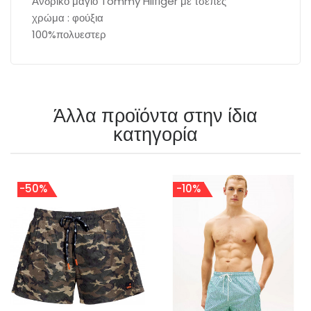
Ανδρικό μαγιό Tommy Hilfiger με τσέπες
χρώμα : φούξια
100%πολυεστερ
Άλλα προϊόντα στην ίδια
κατηγορία
-50%
-10%