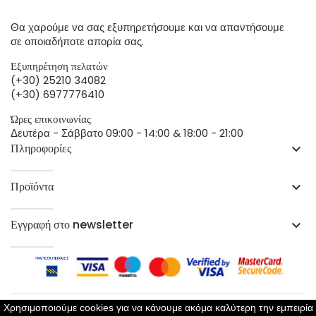
Θα χαρούμε να σας εξυπηρετήσουμε και να απαντήσουμε
σε οποιαδήποτε απορία σας.
Εξυπηρέτηση πελατών
(+30) 25210 34082
(+30) 6977776410
Ώρες επικοινωνίας
Δευτέρα - Σάββατο 09:00 - 14:00 & 18:00 - 21:00
Πληροφορίες
keyboard_arrow_down
Προϊόντα
keyboard_arrow_down
Εγγραφή στο newsletter
keyboard_arrow_down
Χρησιμοποιούμε cookies για να κάνουμε ακόμα καλύτερη την εμπειρία