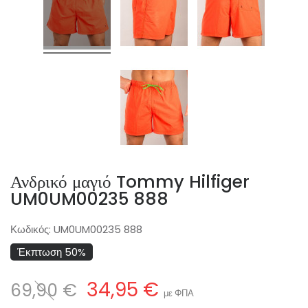
Ανδρικό μαγιό Tommy Hilfiger
UM0UM00235 888
Κωδικός:
UM0UM00235 888
Έκπτωση 50%
34,95 €
69,90 €
με ΦΠΑ