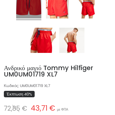
Ανδρικό μαγιό Tommy Hilfiger
UM0UM01719 XL7
Κωδικός:
UM0UM01719 XL7
Έκπτωση 40%
43,71 €
72,85 €
με ΦΠΑ