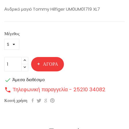
Ανδρικό μαγιό Tommy Hilfiger UM0UM01719 XL7
Μέγεθος
ΑΓΟΡΆ

Άμεσα διαθέσιμο
Τηλεφωνική παραγγελία - 25210 34082
call
Κοινή χρήση