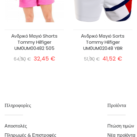
Ανδρικό Μαγιό Shorts
Ανδρικό Μαγιό Sorts
Tommy Hilfiger
Tommy Hilfiger
UM0UM00482 505
UM0UM02048 YBR
32,45 €
41,52 €
64,90 €
51,90 €
Πληροφορίες
Προϊόντα
Αποστολές
Πτώση τιμών
Πληρωμές & Επιστροφές
Νέα προϊόντα