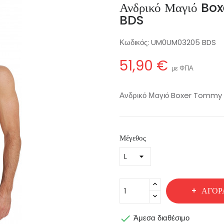
Ανδρικό Μαγιό B
BDS
Κωδικός:
UM0UM03205 BDS
51,90 €
με ΦΠΑ
Ανδρικό Μαγιό Boxer Tommy
Μέγεθος
ΑΓΟΡ

Άμεσα διαθέσιμο