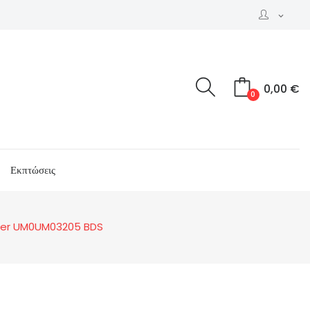
expand_more
0,00 €
0
Εκπτώσεις
iger UM0UM03205 BDS