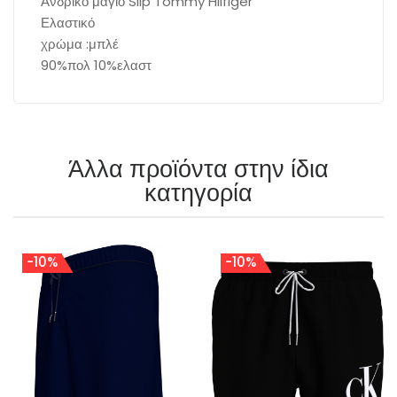
Ανδρικό μαγιό Slip Tommy Hilfiger
Ελαστικό
χρώμα :μπλέ
90%πολ 10%ελαστ
Άλλα προϊόντα στην ίδια
κατηγορία
-10%
-10%