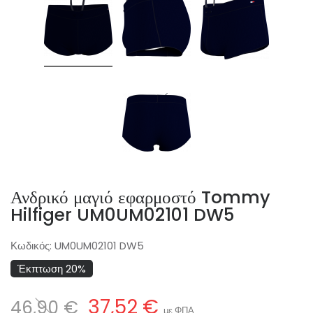
Ανδρικό μαγιό εφαρμοστό Tommy
Hilfiger UM0UM02101 DW5
Κωδικός:
UM0UM02101 DW5
Έκπτωση 20%
37,52 €
46,90 €
με ΦΠΑ