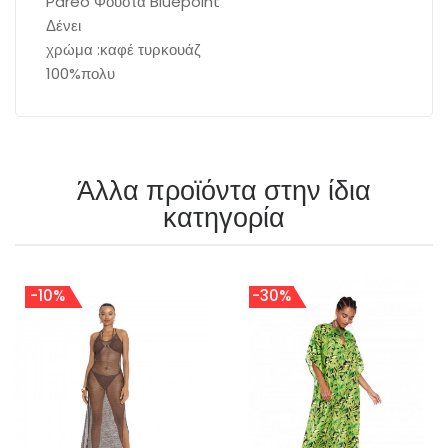
Pareo Φούστα Bluepoint
Δένει
χρώμα :καφέ τυρκουάζ
100%πολυ
Άλλα προϊόντα στην ίδια
κατηγορία
-10%
-30%