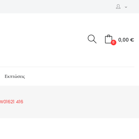
expand_more
0,00 €
0
Εκπτώσεις
W01621 416