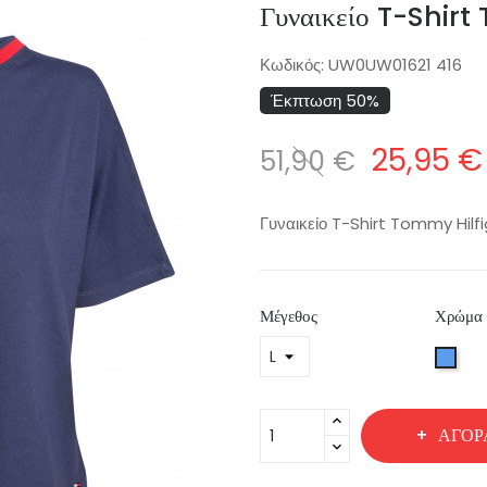
Γυναικείο T-Shi
Κωδικός:
UW0UW01621 416
Έκπτωση 50%
25,95 €
51,90 €
Γυναικείο T-Shirt Tommy Hil
Μέγεθος
Χρώμα
Μπλ
ΑΓΟΡ