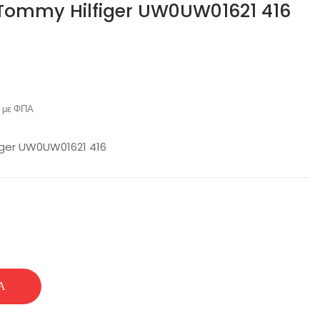
rt Tommy Hilfiger UW0UW01621 416
με ΦΠΑ
figer UW0UW01621 416
ε
Ά