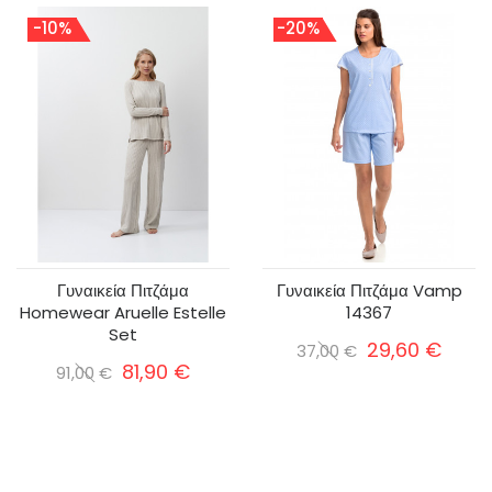
-10%
-20%
Γυναικεία Πιτζάμα
Γυναικεία Πιτζάμα Vamp
Homewear Aruelle Estelle
14367
Set
29,60 €
37,00 €
81,90 €
91,00 €