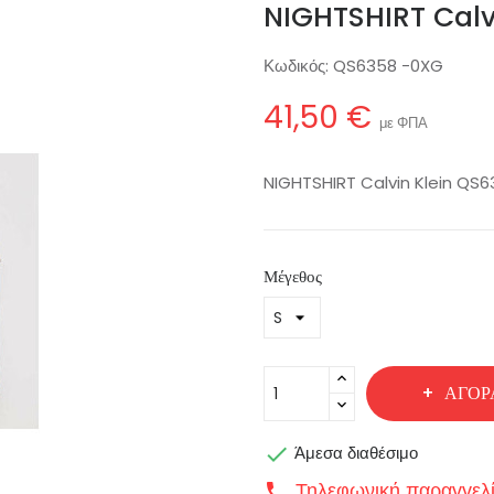
NIGHTSHIRT Cal
Κωδικός:
QS6358 -0XG
41,50 €
με ΦΠΑ
NIGHTSHIRT Calvin Klein QS
Μέγεθος
ΑΓΟΡ

Άμεσα διαθέσιμο
Τηλεφωνική παραγγελ
call