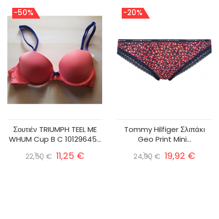
-50%
-20%
Σουτιέν TRIUMPH TEEL ME
Tommy Hilfiger Σλιπάκι
WHUM Cup B C 10129645...
Geo Print Mini...
11,25 €
19,92 €
22,50 €
24,90 €