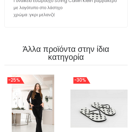
Γυναικείο εσώρουχο String Calvin Klein βαμβακερό
με λογότυπο στο λάστιχο
χρώμα :γκρι μελανζέ
Άλλα προϊόντα στην ίδια
κατηγορία
-25%
-30%