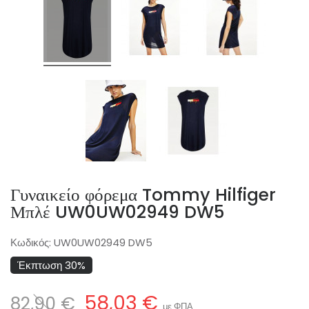
Γυναικείο φόρεμα Tommy Hilfiger
Μπλέ UW0UW02949 DW5
Κωδικός:
UW0UW02949 DW5
Έκπτωση 30%
58,03 €
82,90 €
με ΦΠΑ