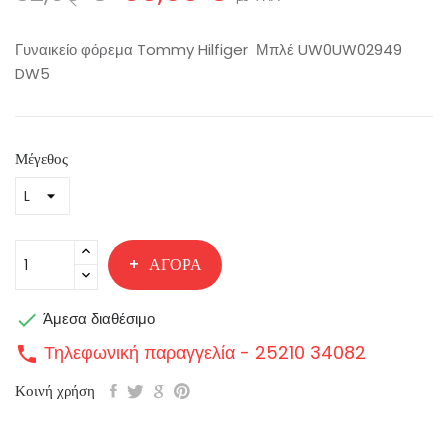
Γυναικείο φόρεμα Tommy Hilfiger Μπλέ UW0UW02949
DW5
Μέγεθος
ΑΓΟΡΆ

Άμεσα διαθέσιμο
Τηλεφωνική παραγγελία - 25210 34082
call
Κοινή χρήση