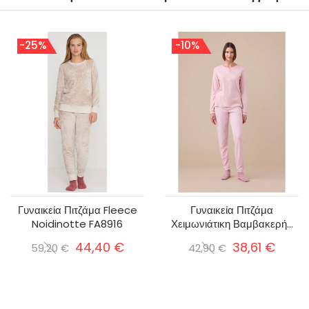
-25%
-10%
Γυναικεία Πιτζάμα Fleece
Γυναικεία Πιτζάμα
Noidinotte FA8916
Χειμωνιάτικη Βαμβακερή...
44,40 €
38,61 €
59,20 €
42,90 €