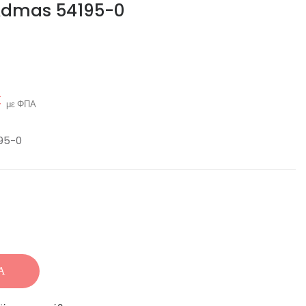
α Admas 54195-0
€
με ΦΠΑ
195-0
Ά