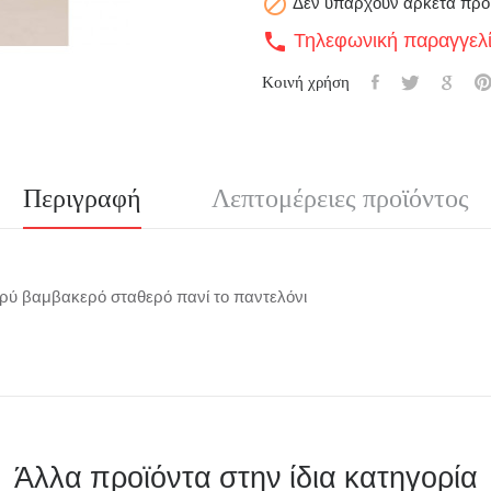

Δεν υπάρχουν αρκετά προ
Τηλεφωνική παραγγελ
call
Κοινή χρήση
Περιγραφή
Λεπτομέρειες προϊόντος
ακρύ βαμβακερό σταθερό πανί το παντελόνι
ι
Άλλα προϊόντα στην ίδια κατηγορία