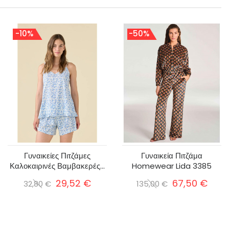
-10%
-50%
Γυναικείες Πιτζάμες
Γυναικεία Πιτζάμα
Καλοκαιρινές Βαμβακερές...
Homewear Lida 3385
29,52 €
67,50 €
32,80 €
135,00 €