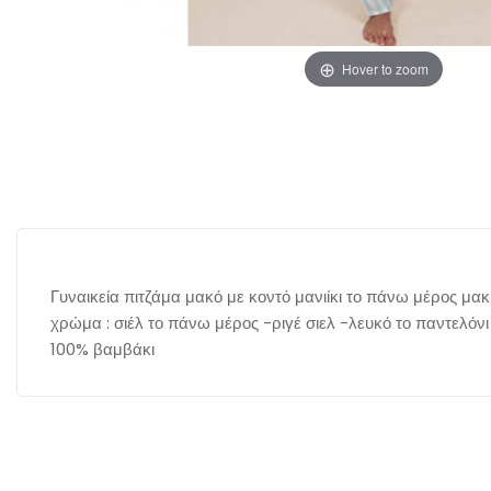
Hover to zoom
Γυναικεία πιτζάμα μακό με κοντό μανιίκι το πάνω μέρος μ
χρώμα : σιέλ το πάνω μέρος -ριγέ σιελ -λευκό το παντελόν
100% βαμβάκι