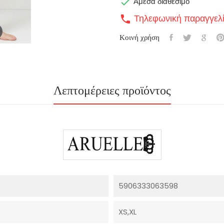

Άμεσα διαθέσιμο
Τηλεφωνική παραγγελ
call
Κοινή χρήση
Λεπτομέρειες προϊόντος
5906333063598
XS,XL