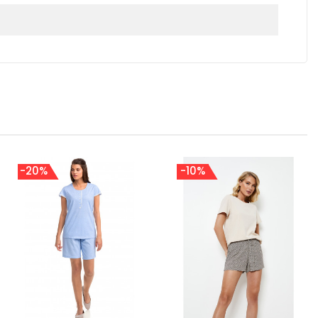
-20%
-10%