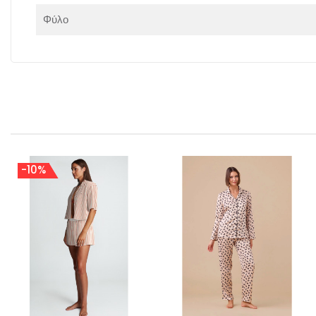
Φύλο
-10%