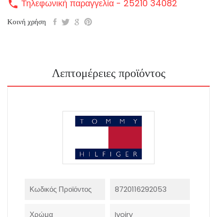
Τηλεφωνική παραγγελία - 25210 34082
call
Κοινή χρήση
Λεπτομέρειες προϊόντος
Κωδικός Προϊόντος
8720116292053
Χρώμα
Ivoiry