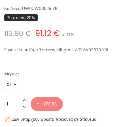
Κωδικός:
UW0UW03628 YBI
Έκπτωση 20%
91,12 €
113,90 €
με ΦΠΑ
Γυναικεία πιτζάμα Tommy Hilfiger UW0UW03628 YBI
Μέγεθος
ΑΓΟΡΆ

Δεν υπάρχουν αρκετά προϊόντα σε απόθεμα