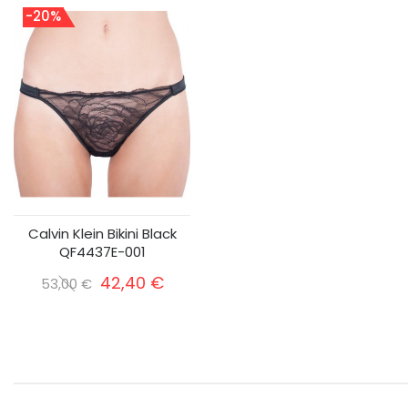
-20%
Calvin Klein Bikini Black
QF4437E-001
42,40 €
53,00 €