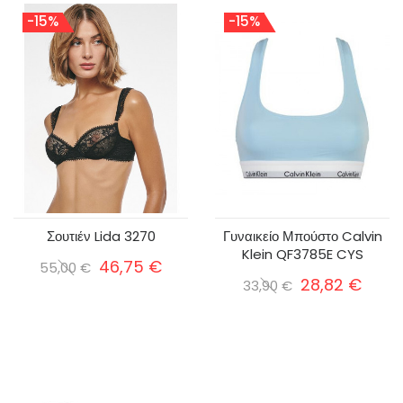
-15%
-15%
Σουτιέν Lida 3270
Γυναικείο Μπούστο Calvin
Klein QF3785E CYS
46,75 €
55,00 €
28,82 €
33,90 €