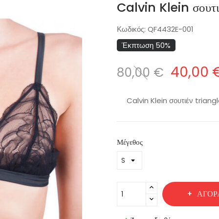
Calvin Klein σου
Κωδικός:
QF4432E-001
Έκπτωση 50%
40,00 
80,00 €
Calvin Klein σουτιέν trian
Μέγεθος
ΑΓΟΡ