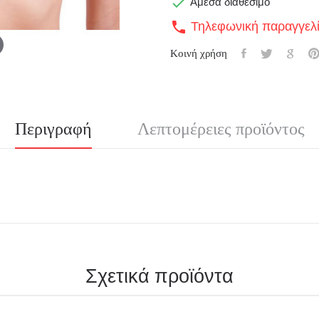

Άμεσα διαθέσιμο
Τηλεφωνική παραγγελ
call
Κοινή χρήση
Περιγραφή
Λεπτομέρειες προϊόντος
Σχετικά προϊόντα