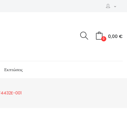
expand_more
0,00 €
0
Εκπτώσεις
QF4432E-001