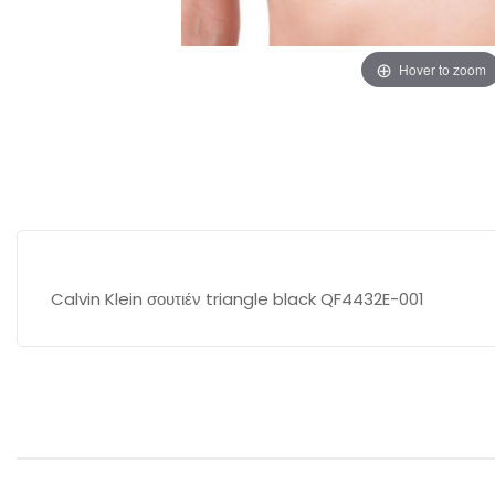
Hover to zoom
Calvin Klein σουτιέν triangle black QF4432E-001