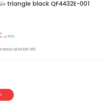
τιέν triangle black QF4432E-001
€
με ΦΠΑ
gle black QF4432E-001
Ά