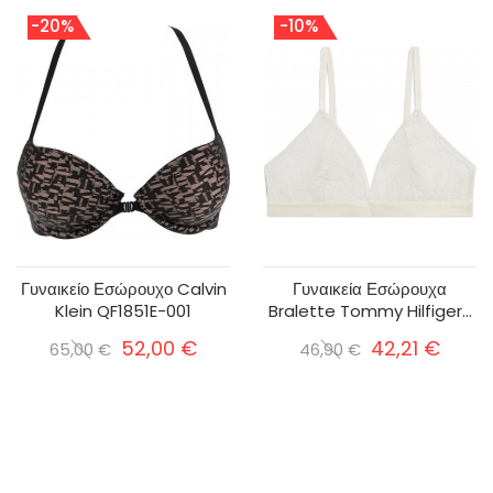
-20%
-10%
Γυναικείο Εσώρουχο Calvin
Γυναικεία Εσώρουχα
Klein QF1851E-001
Bralette Tommy Hilfiger...
52,00 €
42,21 €
65,00 €
46,90 €