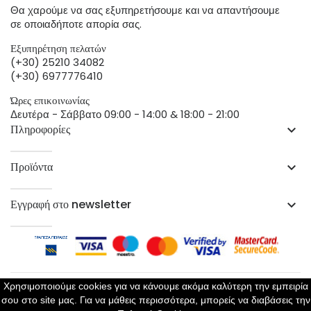
Θα χαρούμε να σας εξυπηρετήσουμε και να απαντήσουμε
σε οποιαδήποτε απορία σας.
Εξυπηρέτηση πελατών
(+30) 25210 34082
(+30) 6977776410
Ώρες επικοινωνίας
Δευτέρα - Σάββατο 09:00 - 14:00 & 18:00 - 21:00
Πληροφορίες
keyboard_arrow_down
Προϊόντα
keyboard_arrow_down
Εγγραφή στο newsletter
keyboard_arrow_down
Χρησιμοποιούμε cookies για να κάνουμε ακόμα καλύτερη την εμπειρία
σου στο site μας. Για να μάθεις περισσότερα, μπορείς να διαβάσεις την