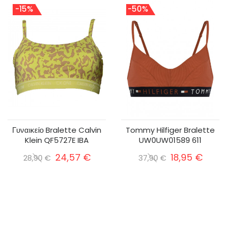
-15%
-50%
Γυναικείο Bralette Calvin
Tommy Hilfiger Bralette
Klein QF5727E IBA
UW0UW01589 611
24,57 €
18,95 €
28,90 €
37,90 €