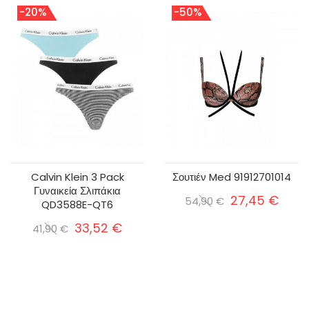
-20%
-50%
Calvin Klein 3 Pack
Σουτιέν Med 91912701014
Γυναικεία Σλιπάκια
27,45 €
54,90 €
QD3588E-QT6
33,52 €
41,90 €