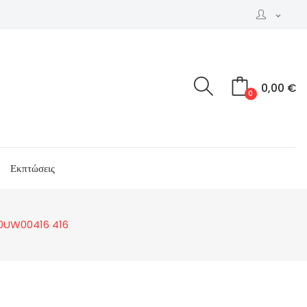
expand_more
0,00 €
0
Εκπτώσεις
W0UW00416 416