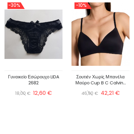
-30%
-10%
Γυναικείο Εσώρουχο LIDA
Σουτιέν Χωρίς Μπανέλα
2682
Μαύρο Cup B C Calvin...
12,60 €
42,21 €
18,00 €
46,90 €