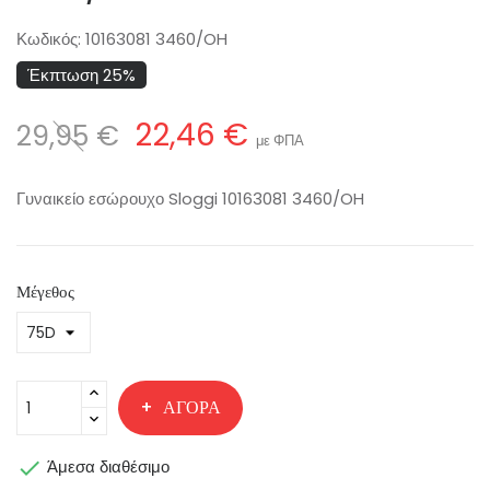
Κωδικός:
10163081 3460/OH
Έκπτωση 25%
22,46 €
29,95 €
με ΦΠΑ
Γυναικείο εσώρουχο Sloggi 10163081 3460/OH
Μέγεθος
ΑΓΟΡΆ

Άμεσα διαθέσιμο