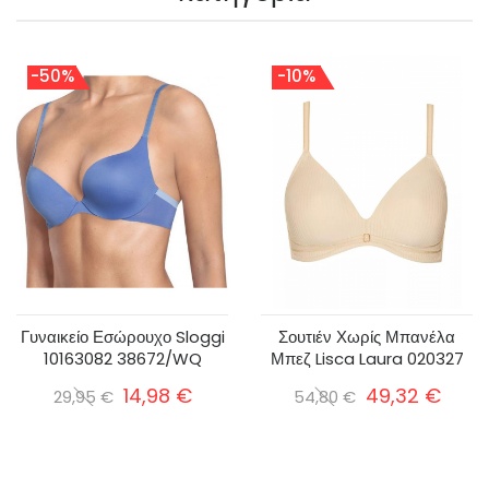
-50%
-10%
Γυναικείο Εσώρουχο Sloggi
Σουτιέν Χωρίς Μπανέλα
10163082 38672/WQ
Μπεζ Lisca Laura 020327
14,98 €
49,32 €
29,95 €
54,80 €