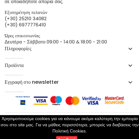
σε οποιαδήποτε απορία σας.
Εξυπηρέτηση πελατών
(+30) 25210 34082
(+30) 6977776410
Ώρες επικοινωνίας
Δευτέρα - Σάββατο 09:00 - 14:00 & 18:00 - 21:00
Πληροφορίες
keyboard_arrow_down
Προϊόντα
keyboard_arrow_down
Εγγραφή στο newsletter
keyboard_arrow_down
Χρησιμοποιούμε cookies για να κάνουμε ακόμα καλύτερη την εμπειρία
σου στο site μας. Για να μάθεις περισσότερα, μπορείς να διαβάσεις την
Copyright 2023 ©
Perla Lingerie
- All Rights Reserved
Πολιτική Cookies.