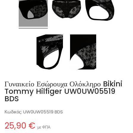
Γυναικείο Εσώρουχα Ολόκληρο Bikini
Tommy Hilfiger UW0UW05519
BDS
Κωδικός:
UW0UW05519 BDS
25,90 €
με ΦΠΑ