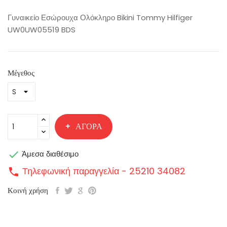
Γυναικείο Εσώρουχα Ολόκληρο Bikini Tommy Hilfiger
UW0UW05519 BDS
Μέγεθος
ΑΓΟΡΆ

Άμεσα διαθέσιμο
Τηλεφωνική παραγγελία - 25210 34082
call
Κοινή χρήση