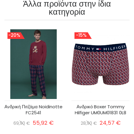
Άλλα προϊόντα στην ίδια
κατηγορία
-20%
-15%
Ανδρική Πιτζάμα Noidinotte
Ανδρικό Boxer Tommy
FC2541
Hilfiger UM0UM01831 0L8
55,92 €
24,57 €
69,90 €
28,90 €