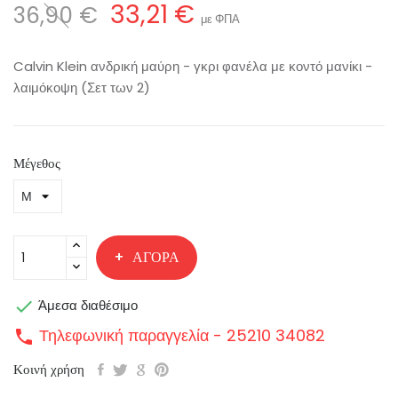
33,21 €
36,90 €
με ΦΠΑ
Calvin Klein ανδρική μαύρη - γκρι φανέλα με κοντό μανίκι -
λαιμόκοψη (Σετ των 2)
Μέγεθος
ΑΓΟΡΆ

Άμεσα διαθέσιμο
Τηλεφωνική παραγγελία - 25210 34082
call
Κοινή χρήση