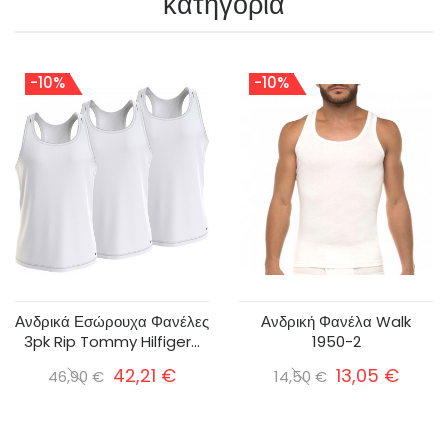
κατηγορία
-10%
-10%
Ανδρικά Εσώρουχα Φανέλες
Ανδρική Φανέλα Walk
3pk Rip Tommy Hilfiger...
1950-2
42,21 €
13,05 €
46,90 €
14,50 €